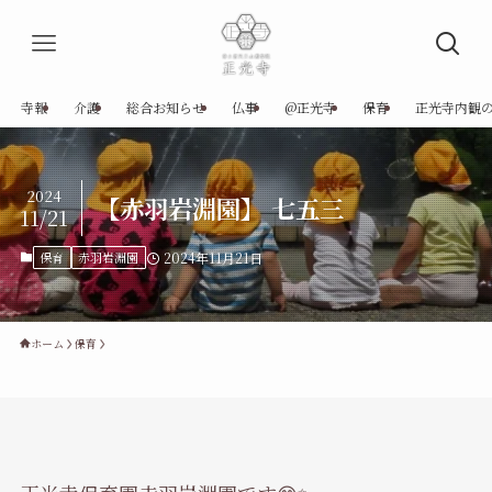
寺報
介護
総合お知らせ
仏事
@正光寺
保育
正光寺内観
2024
【赤羽岩淵園】 七五三
11/21
保育
赤羽岩淵園
2024年11月21日
ホーム
保育