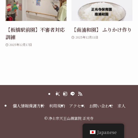
【板橋駅前園】不審者対応
【南浦和園】 ふりかけ作り
訓練
2025年12月11日
2025年12月17日
個人情報保護方針
利用規約
アクセス
お問い合わせ
求人
©
浄土宗天王山淵富院 正光寺
Japanese