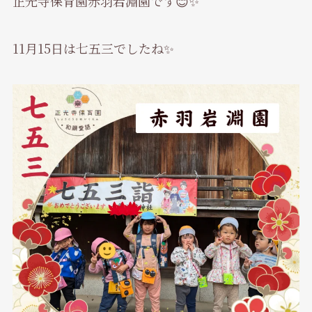
正光寺保育園赤羽岩淵園です😊✨
11月15日は七五三でしたね✨