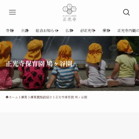
寺報
介護
総合お知らせ
仏事
@正光寺
保育
正光寺内観
正光寺保育園 鳩ヶ谷園
ホーム
保育
保育園施設紹介
正光寺保育園 鳩ヶ谷園