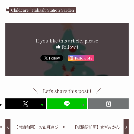
Childcare
Itabashi Station Garden
If you like this article, please
Follow !
Follow Me
Let's share this post !
【南浦和園】 お正月遊び
【板橋駅前園】食育みかん