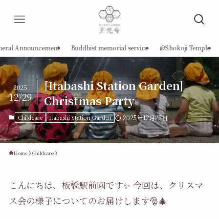
neral Announcement
Buddhist memorial service
@Shokoji Temple
[Itabashi Station Garden]
2025
12/29
Christmas Party
Childcare
Itabashi Station Garden
2025年12月29日
Home
Childcare
こんにちは、板橋駅前園です✨ 今回は、クリスマ
ス会の様子についてのお届けします🎅🎄