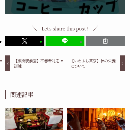
Let's share this post !
【板橋駅前園】不審者対応
【いわぶち茶寮】柿の栄養
訓練
について
関連記事