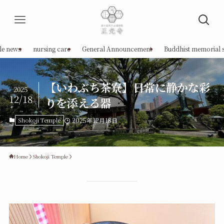
le news
nursing care
General Announcement
Buddhist memorial s
【いわぶち茶寮】日常に静かな彩
2025
12/18
りを添える器
Shokoji Temple
2025年12月18日
Home
Shokoji Temple