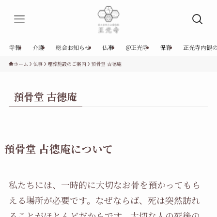
寺報
介護
総合お知らせ
仏事
@正光寺
保育
正光寺内観
ホーム
仏事
埋葬施設のご案内
預骨堂 古德庵
預骨堂 古德庵
預骨堂 古德庵について
私たちには、一時的に大切なお骨を預かってもら
える場所が必要です。なぜならば、死は突然訪れ
ることがほとんどだからです。大切な人の死後の