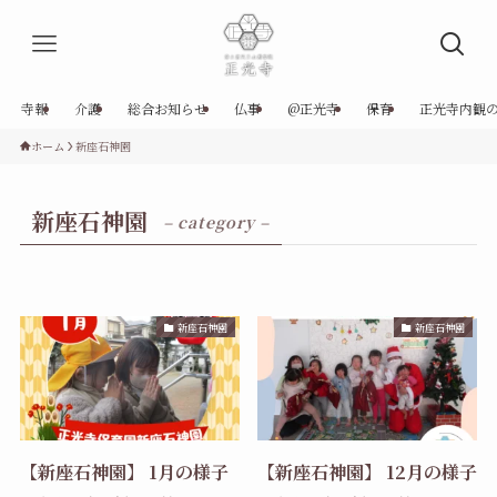
寺報
介護
総合お知らせ
仏事
@正光寺
保育
正光寺内観
ホーム
新座石神園
新座石神園
– category –
新座石神園
新座石神園
【新座石神園】 1月の様子
【新座石神園】 12月の様子