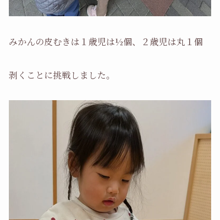
みかんの皮むきは１歳児は½個、２歳児は丸１個
剥くことに挑戦しました。