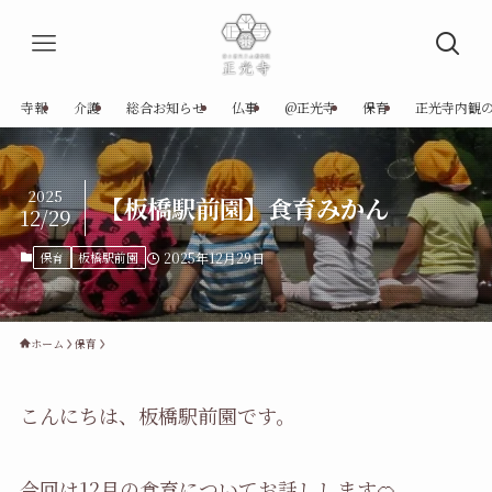
寺報
介護
総合お知らせ
仏事
@正光寺
保育
正光寺内観
2025
【板橋駅前園】食育みかん
12/29
保育
板橋駅前園
2025年12月29日
ホーム
保育
こんにちは、板橋駅前園です。
今回は12月の食育についてお話しします🍊