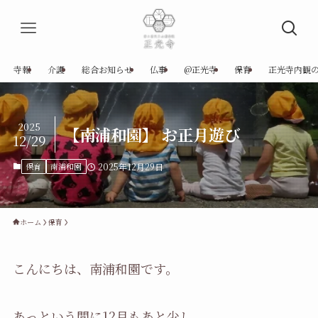
寺報
介護
総合お知らせ
仏事
@正光寺
保育
正光寺内観
2025
【南浦和園】 お正月遊び
12/29
保育
南浦和園
2025年12月29日
ホーム
保育
こんにちは、南浦和園です。
あっという間に12月もあと少し。