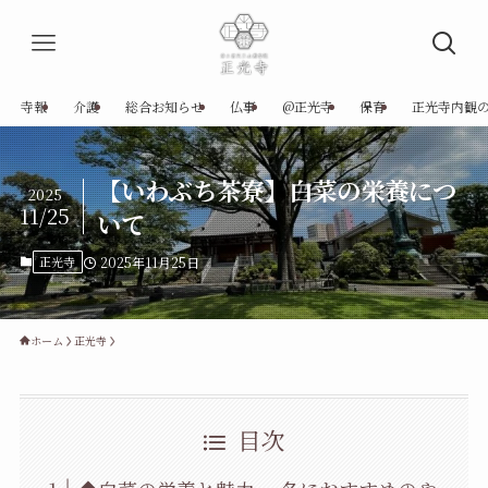
寺報
介護
総合お知らせ
仏事
@正光寺
保育
正光寺内観
【いわぶち茶寮】白菜の栄養につ
2025
11/25
いて
正光寺
2025年11月25日
ホーム
正光寺
目次