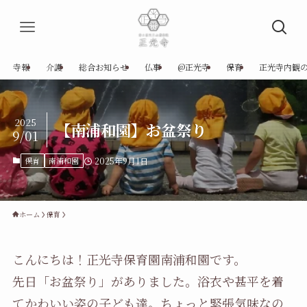
寺報
介護
総合お知らせ
仏事
@正光寺
保育
正光寺内観
2025
【南浦和園】お盆祭り
9/01
保育
南浦和園
2025年9月1日
ホーム
保育
こんにちは！正光寺保育園南浦和園です。
先日「お盆祭り」がありました。浴衣や甚平を着
てかわいい姿の子ども達。ちょっと緊張気味なの