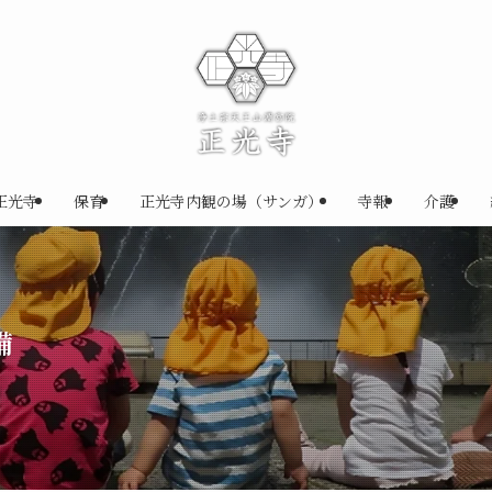
正光寺
保育
正光寺内観の場（サンガ）
寺報
介護
備