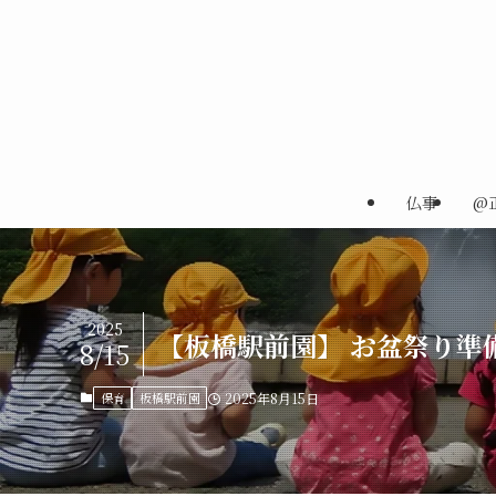
仏事
@
2025
【板橋駅前園】 お盆祭り準
8/15
保育
板橋駅前園
2025年8月15日