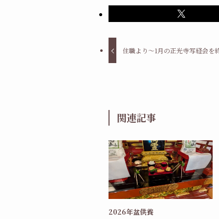
住職より～1月の正光寺写経会を
関連記事
2026年盆供養