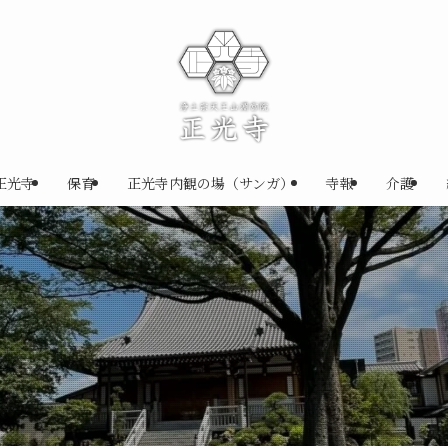
正光寺
保育
正光寺内観の場（サンガ）
寺報
介護