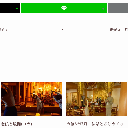
終えて
正光寺 月
念仏と瑜伽(ヨガ)
令和8年3月 法話とはじめての