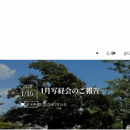
仏事
@
2025
1月写経会のご報告
1/16
正光寺
2025年1月16日