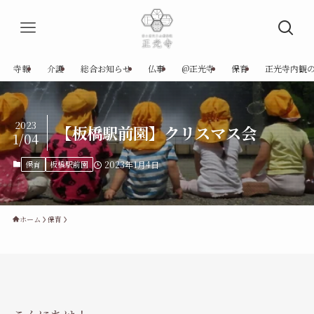
寺報
介護
総合お知らせ
仏事
@正光寺
保育
正光寺内観
2023
【板橋駅前園】クリスマス会
1/04
保育
板橋駅前園
2023年1月4日
ホーム
保育